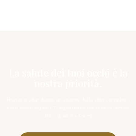
La salute dei tuoi occhi è la
nostra priorità.
Prenota oggi stesso un esame della vista completo
con i nostri esperti. Ti aspettiamo nel nostro centro
ottico storico a Torino.